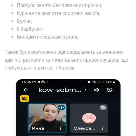
Прогули занять без поважних причин;
Куріння та розпиття спиртних напоїв;
Булінг;
Кібербулінг;
Випадки псевдозамінувань.
Також було роз’яснено відповідальність за вчинення
адміністративних та кримінальних правопорушень, що
стосуються і підлітків, і батьків.