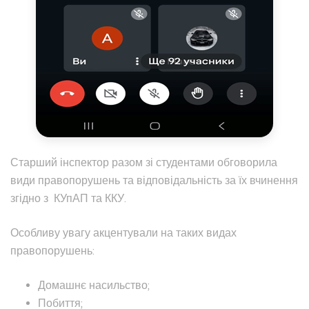
Старший інспектор разом зі студентами обговорила
види правопорушень та відповідальність за їх вчинення
згідно з КУпАП та ККУ.
Особливу увагу акцентували на таких видах
правопорушень:
Домашнє насильство;
Побиття;