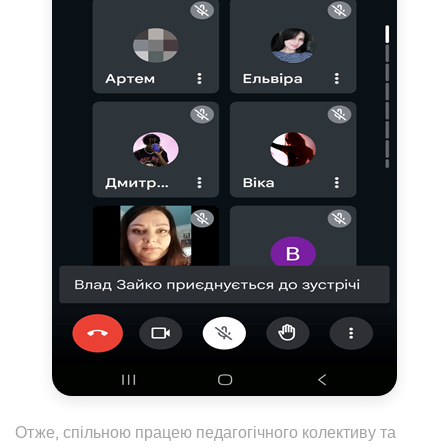
Отже, спільною працею педагогічного колективу та