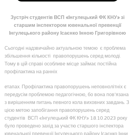
Зустріч студентів ВСП «Інгулецький ФК КНУ» зі
старшим інспектором ювенальної превенції
Інгулецького району Ісаєнко Інною Григорівною
Сьогодні надзвичайно актуальною темою є проблема
збільшення кількості правопорушень серед молоді.
Тому в цій справі особливе місце займає постійна
профілактика на ранніх
етапах. Профілактика правопорушень неповнолітніх є
передусім проблемою педагогічною, бо вона пов’язана
з вирішенням питань певного кола виховних завдань. З
цією метою запобігання правопорушень серед
студентів ВСП «Інгулецький ФК КНУ» 18.10.2023 року
було проведено захід за участю старшого інспектора
ювенальної превенції Інгулецького району Ісаєнко Інни