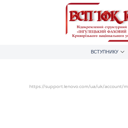
Перейти
до
вмісту
ВСТУПНИКУ
https://support.lenovo.com/ua/uk/account/