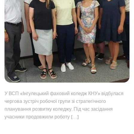
У ВСП «Інгулецький фаховий коледж КНУ» відбулася
чергова зустріч робочої групи зі стратегічного
планування розвитку коледжу. Під час засідання
учасники продовжили роботу […]