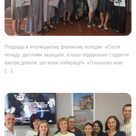
Педрада в Інгулецькому фаховому коледжі ​ «Сесія
позаду, дипломи захищені, а наші обдаровані студенти
вкотре довели, що вони найкращі!» ​ «Плануємо нові
[…]