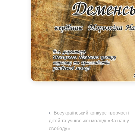
Навігація
Всеукраїнський конкурс творчості
по
дітей та учнівської молоді «За нашу
свободу»
запису