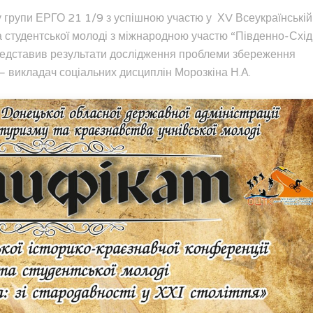
у групи ЕРГО 21 1/9 з успішною участю у ХV Всеукраїнській
та студентської молоді з міжнародною участю “Південно-Схі
 представив результати дослідження проблеми збереження
– викладач соціальних дисциплін Морозкіна Н.А.