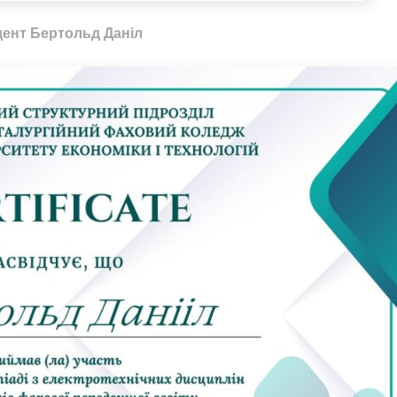
дент Бертольд Даніл