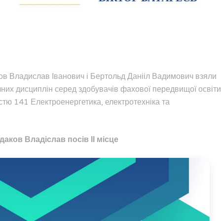
ов Владислав Іванович і Бертольд Данііл Вадимович взяли
нічних дисциплін серед здобувачів фахової передвищої освіти
істю 141 Електроенергетика, електротехніка та
аков Владіслав посів ІІ місце