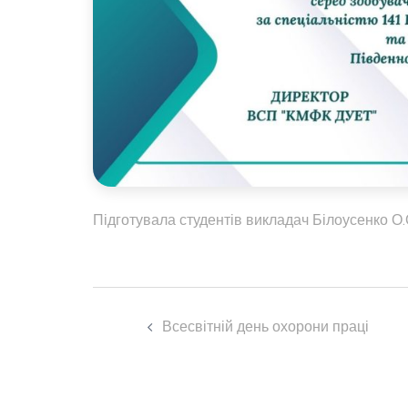
Підготувала студентів викладач Білоусенко О.
Навігація
Всесвітній день охорони праці
по
запису