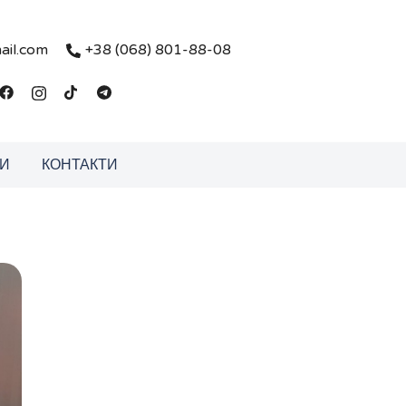
ail.com
+38 (068) 801-88-08
И
КОНТАКТИ