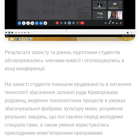
Результати захисту та рівень підготовки студентів
обговорювались членами комісії і оголошувались в
кінці конференції.
На захисті студенти показали ерудованість в питаннях
технології збагачення залізної руди Криворізьких
родовищ, ведення технологічних процесів в умовах
збагачувальної фабрики, культуру мови, розуміння
реальних завдань, що поставлені перед молодими
спеціалістами, а також уміння користуватись
прикладними комп’ютерними програмами.