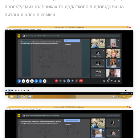
проектуємих фабриках та додатково відповідали на
питання членів комісії.