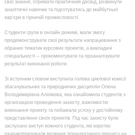
свої знання, отримати практичний досвід, розвинути
аналітичні навички та підготуватись до майбутньої
кар’єри в гірничій промисловості.
Студенти групи в онлайн режимі, мали змогу
продемонструвати свої результати напрацювання з
обраних тематик курсових проектів, а викладачі
спеціальності – прокоментувати та проаналізувати
результат виконаної роботи.
Зі вступним словом виступила голова циклової комісії
збагачувальних та природничих дисциплін Олена
Володимирівна Алхімова, яка ознайомила студентів з
організацією проведення захисту, важливістю
виконання проекту та побажала успіху у достойному
представленні своїх проектів. Під час захисту було
заслухано виступ кожного студента, які коротко
охарактеризували ведення технологічного процесу на