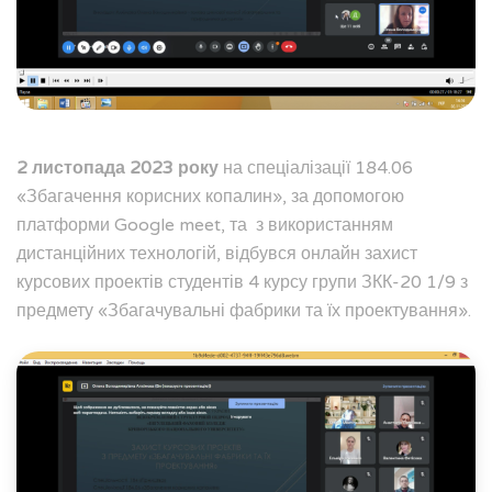
2 листопада 2023 року
на спеціалізації 184.06
«Збагачення корисних копалин», за допомогою
платформи Google meet, та з використанням
дистанційних технологій, відбувся онлайн захист
курсових проектів студентів 4 курсу групи ЗКК-20 1/9 з
предмету «Збагачувальні фабрики та їх проектування».