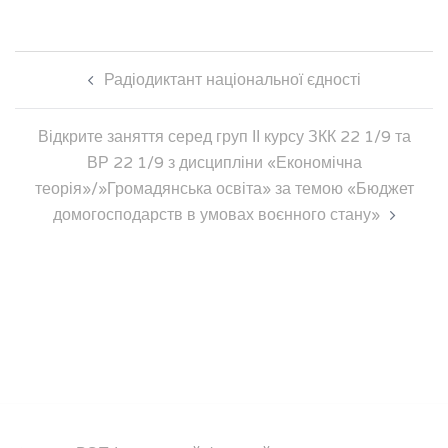
Навігація
Радіодиктант національної єдності
по
запису
Відкрите заняття серед груп ІІ курсу ЗКК 22 1/9 та
ВР 22 1/9 з дисципліни «Економічна
теорія»/»Громадянська освіта» за темою «Бюджет
домогосподарств в умовах воєнного стану»