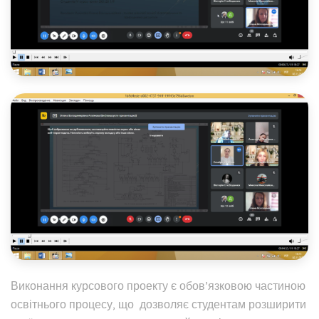
Виконання курсового проекту є обов’язковою частиною
освітнього процесу, що дозволяє студентам розширити