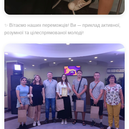
✨ Вітаємо наших переможців! Ви — приклад активної,
розумної та цілеспрямованої молоді!