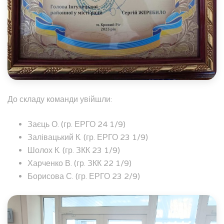
До складу команди увійшли:
Заєць О. (гр. ЕРГО 24 1/9)
Залівацький К. (гр. ЕРГО 23 1/9)
Шолох К. (гр. ЗКК 23 1/9)
Харченко В. (гр. ЗКК 22 1/9)
Борисова С. (гр. ЕРГО 23 2/9)