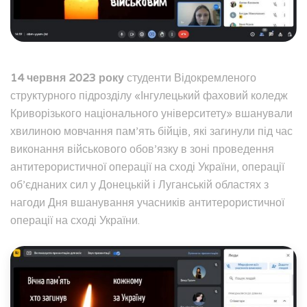
14 червня 2023 року
студенти Відокремленого
структурного підрозділу «Інгулецький фаховий коледж
Криворізького національного університету» вшанували
хвилиною мовчання пам’ять бійців, які загинули під час
виконання військового обов’язку в зоні проведення
антитерористичної операції на сході України, операції
об’єднаних сил у Донецькій і Луганській областях з
нагоди Дня вшанування учасників антитерористичної
операції на сході України.