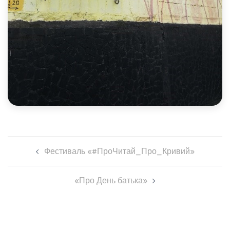
Навігація
Фестиваль «#ПроЧитай_Про_Кривий»
по
запису
«Про День батька»