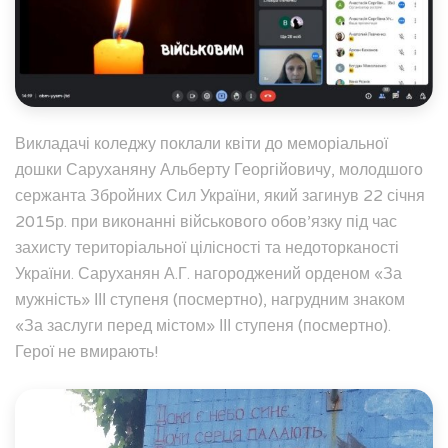
Викладачі коледжу поклали квіти до меморіальної
дошки Саруханяну Альберту Георгійовичу, молодшого
сержанта Збройних Сил України, який загинув 22 січня
2015р. при виконанні військового обов’язку під час
захисту територіальної цілісності та недоторканості
України. Саруханян А.Г. нагороджений орденом «За
мужність» ІІІ ступеня (посмертно), нагрудним знаком
«За заслуги перед містом» ІІІ ступеня (посмертно).
Герої не вмирають!