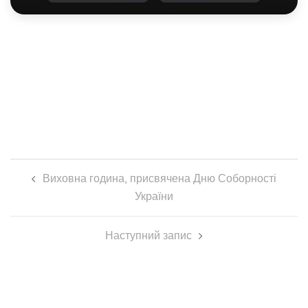
Навігація
Виховна година, присвячена Дню Соборності
по
України
запису
Наступний запис