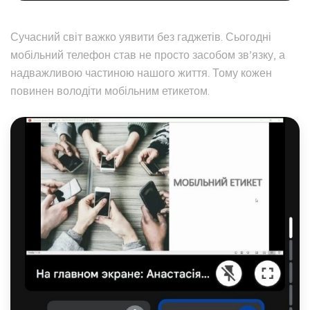
Сучасний світ важко уявити без гаджетів. Сьогодні
мобільний телефон став не просто засобом зв’язку, а
надважливою частиною нашого життя. Тому кожен
повинен володіти мобільним етикетом.