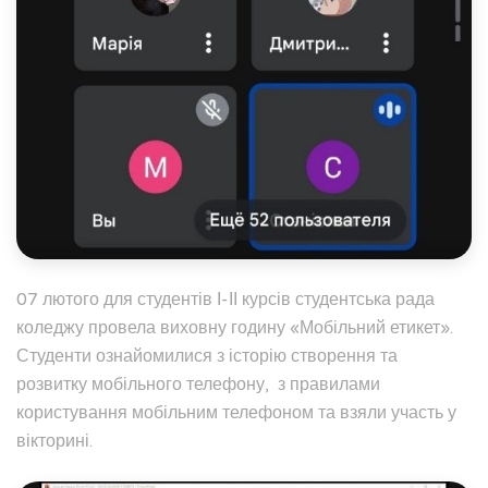
07 лютого для студентів І-ІІ курсів студентська рада
коледжу провела виховну годину «Мобільний етикет».
Студенти ознайомилися з історію створення та
розвитку мобільного телефону, з правилами
користування мобільним телефоном та взяли участь у
вікторині.