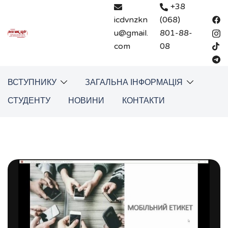
Перейти
+38
до
icdvnzkn
(068)
вмісту
u@gmail.
801-88-
com
08
ВСТУПНИКУ
ЗАГАЛЬНА ІНФОРМАЦІЯ
СТУДЕНТУ
НОВИНИ
КОНТАКТИ